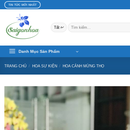
Bỏ
TIN TỨC MỚI NHẤT
qua
nội
dung
Tìm
kiếm:
Danh Mục Sản Phẩm
TRANG CHỦ
/
HOA SỰ KIỆN
/
HOA CẢNH MỪNG THỌ