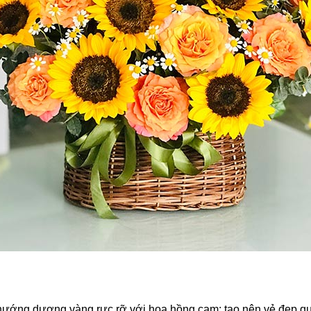
ớng dương vàng rực rỡ với hoa hồng cam; tạo nên vẻ đẹp quy