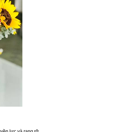
ền lực và rạng rỡ.