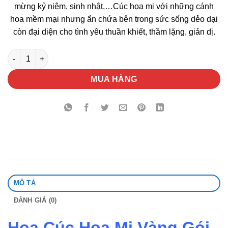
mừng kỷ niệm, sinh nhật,…Cúc họa mi với những cánh
hoa mềm mại nhưng ẩn chứa bên trong sức sống dẻo dại
còn đại diện cho tình yêu thuần khiết, thầm lặng, giản dị.
Hoa Cúc Họa Mi Vàng Gói Giấy số lượng
MUA HÀNG
MÔ TẢ
ĐÁNH GIÁ (0)
Hoa Cúc Họa Mi Vàng Gói