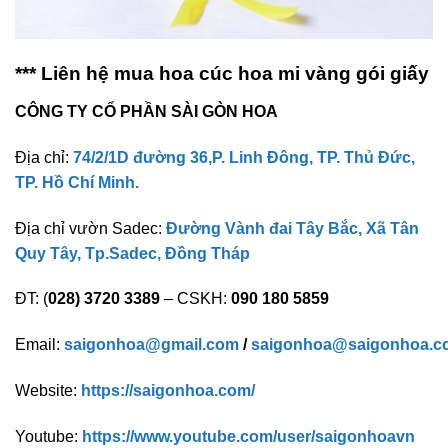
*** Liên hệ mua hoa cúc hoa mi vàng gói giấy
CÔNG TY CỔ PHẦN SÀI GÒN HOA
Địa chỉ:
74/2/1D đường 36,P. Linh Đông, TP. Thủ Đức,
TP. Hồ Chí Minh.
Địa chỉ vườn Sadec:
Đường Vành đai Tây Bắc, Xã Tân
Quy Tây, Tp.Sadec, Đồng Tháp
ĐT: (
028) 3720 3389
– CSKH:
090 180 5859
Email:
saigonhoa@gmail.com
/
saigonhoa@saigonhoa.c
Website:
https://saigonhoa.com/
Youtube:
https://www.youtube.com/user/saigonhoavn