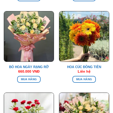
BÓ HOA NGÀY RẠNG RỠ
HOA CÚC ĐỒNG TIỀN
660.000
VNĐ
Liên hệ
MUA HÀNG
MUA HÀNG