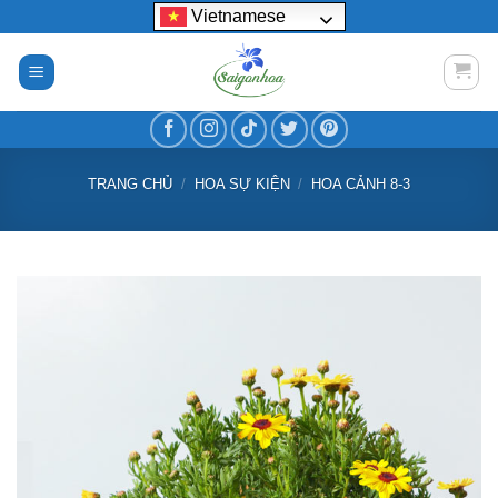
Bỏ
Vietnamese
qua
nội
dung
TRANG CHỦ
/
HOA SỰ KIỆN
/
HOA CẢNH 8-3