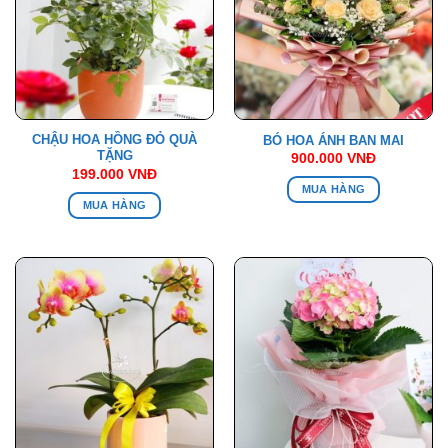
CHẬU HOA HỒNG ĐỎ QUÀ
BÓ HOA ÁNH BAN MAI
TẶNG
900.000
VNĐ
199.000
VNĐ
MUA HÀNG
MUA HÀNG