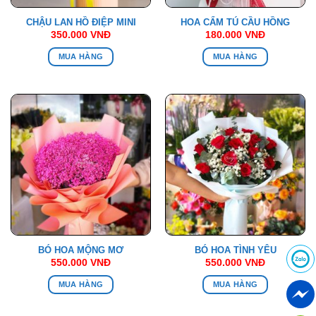
CHẬU LAN HỒ ĐIỆP MINI
HOA CẨM TÚ CẦU HỒNG
350.000
VNĐ
180.000
VNĐ
MUA HÀNG
MUA HÀNG
BÓ HOA MỘNG MƠ
BÓ HOA TÌNH YÊU
550.000
VNĐ
550.000
VNĐ
MUA HÀNG
MUA HÀNG